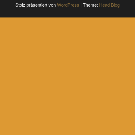
Stolz präsentiert von
WordPress
|
Theme:
Head Blog