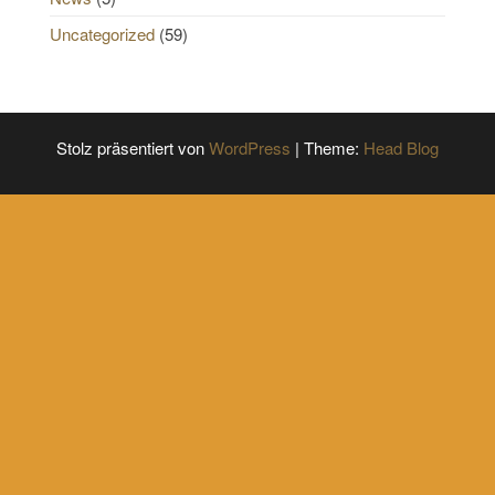
Uncategorized
(59)
Stolz präsentiert von
WordPress
|
Theme:
Head Blog