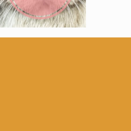
KATEGORIEN
5)
gorized
(59)