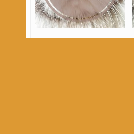
ARCHIV
April 2026
News
(
März 2026
Uncate