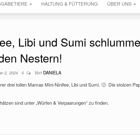
BGABETIERE
HALTUNG & FÜTTERUNG
ÜBER UNS
fee, Libi und Sumi schlumm
 den Nestern!
Von
DANIELA
r 2, 2024
0
er drei tollen Mamas Mini-Ninifee, Libi und Sumi. 🙂 Die stolzen Pa
chätzen sind unter „Würfen & Verpaarungen“ zu finden.